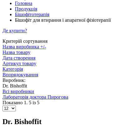
Головна
Продукція
Бішофітотерапія
Бішофіт для втирання і апаратної фізіотерапії
Де купити?
Критерій сортування
Назва виробника +/-
Назва товару
Дата створення
Артикул товару
Категорія
Впорядокування
Виробник:
Dr. Bishoffit
Всі виробники
Лабораторiя доктора Пирогова
Показано 1. 5 із 5
Dr. Bishoffit