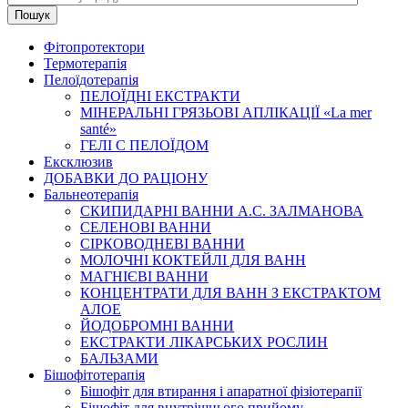
Пошук
Фітопротектори
Термотерапія
Пелоїдотерапія
ПЕЛОЇДНІ ЕКСТРАКТИ
МІНЕРАЛЬНІ ГРЯЗЬОВІ АПЛІКАЦІЇ «La mer
santé»
ГЕЛІ С ПЕЛОЇДОМ
Ексклюзив
ДОБАВКИ ДО РАЦІОНУ
Бальнеотерапія
СКИПИДАРНІ ВАННИ А.С. ЗАЛМАНОВА
СЕЛЕНОВІ ВАННИ
СІРКОВОДНЕВІ ВАННИ
МОЛОЧНІ КОКТЕЙЛІ ДЛЯ ВАНН
МАГНІЄВІ ВАННИ
КОНЦЕНТРАТИ ДЛЯ ВАНН З ЕКСТРАКТОМ
АЛОЕ
ЙОДОБРОМНІ ВАННИ
ЕКСТРАКТИ ЛІКАРСЬКИХ РОСЛИН
БАЛЬЗАМИ
Бішофітотерапія
Бішофіт для втирання і апаратної фізіотерапії
Бішофіт для внутрішнього прийому