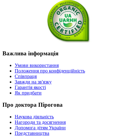
Важлива
інформація
Умови використання
Положення про конфіденційність
Співпраця
Завжди на зв'язку
Гарантія якості
Як придбати
Про
доктора Пірогова
Наукова діяльність
Нагороди та досягнення
Допомога дітям України
Представництва