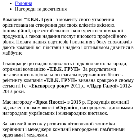
Головна
Нагороди та досягнення
Компанія
"Т.В.К. Груп"
з моменту свого утворення
орієнтована на створення для своїх клієнтів якісною,
інноваційної, презентабельною і конкурентоспроможної
продукції, а також надання послуг високого професійного
рівня. Повага наших партнерів і визнання з боку споживачів
дають компанії всі підстави з надією і оптимізмом дивитися в
майбутнє.
І найкраще цю надію надихають і підкріплюють нагороди,
отримані компанією
«Т.В.К. ГРУП»
. За результатами
незалежного національного загальнодержавного бізнес -
рейтингу компанія
«Т.В.К. ГРУП»
визнана кращою в своєму
сегменті і є: «
Експортер року»
2011р.,
«Лідер Галузі»
2012-
2013 роки.
Має нагороду
«Зірка Якості»
в 2015 р. Продукція компанії
відзначена знаком якості
«Organic»
, нагороджена дипломами і
нагородами українських і міжнародних виставок.
За вагомий внесок у розвиток вітчизняної економіки
керівники і менеджери компанії нагороджені пам'ятними
орденами і медалями.