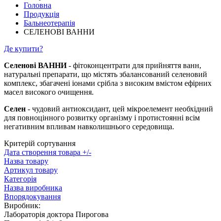
Головна
Продукція
Бальнеотерапія
СЕЛЕНОВІ ВАННИ
Де купити?
Селенові ВАННИ
- фітоконцентрати для прийняття ванн,
натуральні препарати, що містять збалансований селеновий
комплекс, збагачені іонами срібла з високим вмістом ефірних
масел високого очищення.
Селен
- чудовий антиоксидант, цей мікроелемент необхідний
для повноцінного розвитку організму і протистоянні всім
негативним впливам навколишнього середовища.
Критерій сортування
Дата створення товара +/-
Назва товару
Артикул товару
Категорія
Назва виробника
Впорядокування
Виробник:
Лабораторiя доктора Пирогова