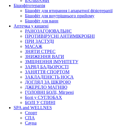
БАЛЬЗАМИ
Бішофітотерапія
Бішофіт для втирання і апаратної фізіотерапії
Бішофіт для внутрішнього прийому
Бішофіт для ванн
Аптечка у кишені
РАНОЗАГОЮВАЛЬНЄ
ПРОТИВІРУСНІ АНТИМІКРОБНІ
ПРИ ЗАСТУДІ
МАСАЖ
ЗНЯТИ СТРЕС
ЗНИЖЕННЯ ВАГИ
ЗМІЦНЕННЯ ІМУНІТЕТУ
ЗАРЯД БАДЬОРОСТІ
ЗАНЯТТЯ СПОРТОМ
ЗАКЛАДЕНІСТЬ НОСА
ДОГЛЯД ЗА ШКІРОЮ
ДЖЕРЕЛО МАГНІЮ
ГОЛОВНІ БОЛІ, Мігрені
Болі у СУГЛОБАХ
БОЛІ У СПИНІ
SPA and WELLNES
Спорт
СПА
Сауна