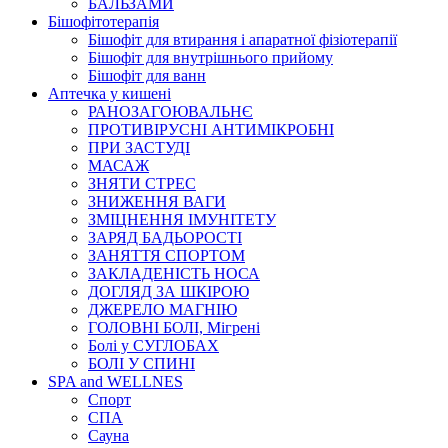
БАЛЬЗАМИ
Бішофітотерапія
Бішофіт для втирання і апаратної фізіотерапії
Бішофіт для внутрішнього прийому
Бішофіт для ванн
Аптечка у кишені
РАНОЗАГОЮВАЛЬНЄ
ПРОТИВІРУСНІ АНТИМІКРОБНІ
ПРИ ЗАСТУДІ
МАСАЖ
ЗНЯТИ СТРЕС
ЗНИЖЕННЯ ВАГИ
ЗМІЦНЕННЯ ІМУНІТЕТУ
ЗАРЯД БАДЬОРОСТІ
ЗАНЯТТЯ СПОРТОМ
ЗАКЛАДЕНІСТЬ НОСА
ДОГЛЯД ЗА ШКІРОЮ
ДЖЕРЕЛО МАГНІЮ
ГОЛОВНІ БОЛІ, Мігрені
Болі у СУГЛОБАХ
БОЛІ У СПИНІ
SPA and WELLNES
Спорт
СПА
Сауна