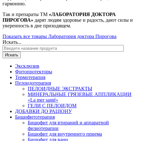
гармонию.
Так и препараты ТМ
«ЛАБОРАТОРИЯ ДОКТОРА
ПИРОГОВА»
дарят людям здоровье и радость, дают силы и
уверенность в дне приходящем.
Показать все товары Лаборатория доктора Пирогова
Искать...
Искать
Эксклюзив
Фитопротекторы
Термотерапия
Пелоидотерапия
ПЕЛОИДНЫЕ ЭКСТРАКТЫ
МИНЕРАЛЬНЫЕ ГРЯЗЕВЫЕ АППЛИКАЦИИ
«La mer santé»
ГЕЛИ С ПЕЛОИДОМ
ДОБАВКИ ДО РАЦІОНУ
Бишофитотерапия
Бишофит для втираний и аппаратной
физиотерапии
Бишофит для внутреннего приема
Бишофит для ванн